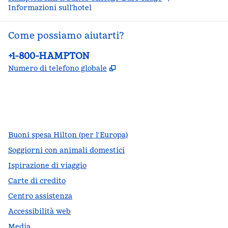
Informazioni sull’hotel
Come possiamo aiutarti?
Telefono:
+1-800-HAMPTON
,
Apre una nuova scheda
Numero di telefono globale
facebook
x
instagram
,
si apre in una nuova scheda
,
si apre in una nuova scheda
,
si apre in una nuova scheda
Buoni spesa Hilton (per l’Europa)
Soggiorni con animali domestici
Ispirazione di viaggio
Carte di credito
Centro assistenza
Accessibilità web
Media