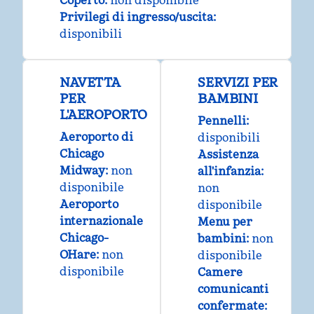
Coperto
:
non disponibile
Privilegi di ingresso/uscita
:
disponibili
NAVETTA
SERVIZI PER
PER
BAMBINI
L'AEROPORTO
Pennelli
:
Aeroporto di
disponibili
Chicago
Assistenza
Midway
:
non
all'infanzia
:
disponibile
non
Aeroporto
disponibile
internazionale
Menu per
Chicago-
bambini
:
non
OHare
:
non
disponibile
disponibile
Camere
comunicanti
confermate
: