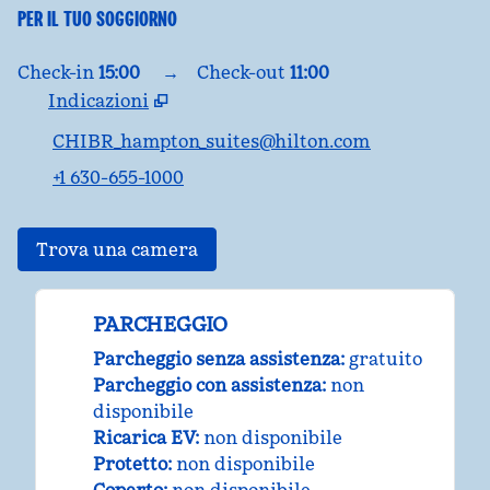
PER IL TUO SOGGIORNO
Check-in
15:00
→
Check-out
11:00
Indicazioni
,
apre una nuova scheda
CHIBR_hampton_suites@hilton.com
+1 630-655-1000
Trova una camera
PARCHEGGIO
Parcheggio senza assistenza
:
gratuito
Parcheggio con assistenza
:
non
disponibile
Ricarica EV
:
non disponibile
Protetto
:
non disponibile