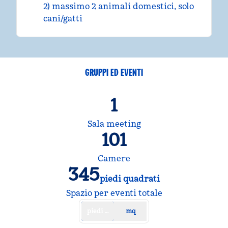
2) massimo 2 animali domestici, solo
cani/gatti
GRUPPI ED EVENTI
1
Sala meeting
101
Camere
345
piedi quadrati
Piedi quadrati
Spazio per eventi totale
piedi quadrati
mq