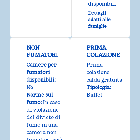
disponibili
Dettagli
adatti alle
famiglie
NON
PRIMA
FUMATORI
COLAZIONE
Camere per
Prima
fumatori
colazione
disponibili:
calda gratuita
No
Tipologia:
Norme sul
Buffet
fumo:
In caso
di violazione
del divieto di
fumo in una
camera non
fumatori sarà