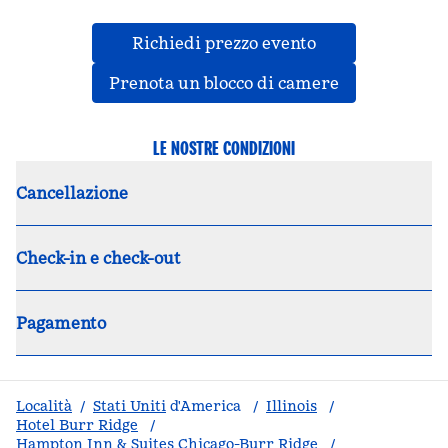
,
apre una nuova
Richiedi prezzo evento
,
apre una nu
Prenota un blocco di camere
LE NOSTRE CONDIZIONI
Cancellazione
Check-in e check-out
Pagamento
Località
/
Stati Uniti
d'America
/
Illinois
/
Hotel Burr Ridge
/
Hampton Inn & Suites Chicago-Burr Ridge
/