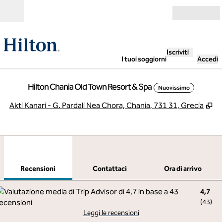
Vai al contenuto
Aperto
Iscriviti
I tuoi soggiorni
Accedi
Hilton Chania Old Town Resort & Spa
Nuovissimo
,
A
Akti Kanari - G. Pardali Nea Chora, Chania, 731 31, Grecia
1
/
12
immagine precedente
imma
1 di 12
Contattaci
Recensioni
Contattaci
Ora di arrivo
4,7
(
43
)
Leggi le recensioni