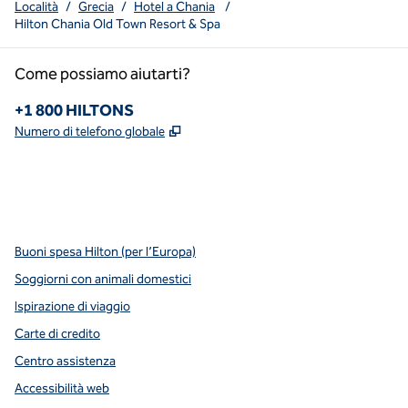
Località
/
Grecia
/
Hotel a Chania
/
Hilton Chania Old Town Resort & Spa
Come possiamo aiutarti?
Telefono:
+1 800 HILTONS
,
Apre una nuova scheda
Numero di telefono globale
x
facebook
instagram
YouTube
pinterest
,
si apre in una nuova scheda
,
si apre in una nuova scheda
,
si apre in una nuova scheda
,
apre una nuova scheda
,
apre una nuova scheda
Buoni spesa Hilton (per l’Europa)
Soggiorni con animali domestici
Ispirazione di viaggio
Carte di credito
Centro assistenza
Accessibilità web