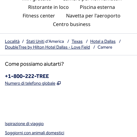
Ristorante in loco
Piscina esterna
Fitness center
Navetta per l'aeroporto
Centro business
Località
/
Stati Uniti
d'America
/
Texas
/
Hotel a Dallas
/
DoubleTree by Hilton Hotel Dallas - Love Field
/
Camere
Come possiamo aiutarti?
Telefono:
+1-800-222-TREE
,
Apre una nuova scheda
Numero di telefono globale
x
facebook
instagram
,
si apre in una nuova scheda
,
si apre in una nuova scheda
,
si apre in una nuova scheda
Ispirazione di viaggio
Soggiorni con animali domestici