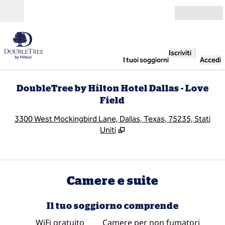
Vai al contenuto
Aperto
Iscriviti
I tuoi soggiorni
Accedi
DoubleTree by Hilton Hotel Dallas - Love
Field
,
A
3300 West Mockingbird Lane, Dallas, Texas, 75235, Stati
Uniti
Camere e suite
Il tuo soggiorno comprende
WiFi gratuito
Camere per non fumatori