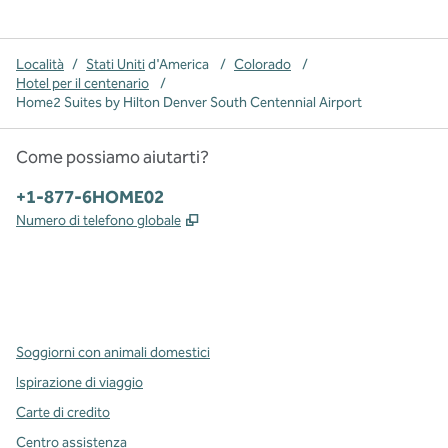
Località
/
Stati Uniti
d'America
/
Colorado
/
Hotel per il centenario
/
Home2 Suites by Hilton Denver South Centennial Airport
Come possiamo aiutarti?
Telefono:
+1-877-6HOME02
,
Apre una nuova scheda
Numero di telefono globale
x
facebook
instagram
,
si apre in una nuova scheda
,
si apre in una nuova scheda
,
si apre in una nuova scheda
Soggiorni con animali domestici
Ispirazione di viaggio
Carte di credito
Centro assistenza