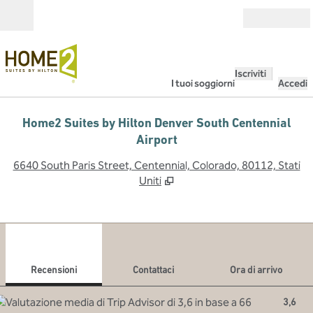
Vai al contenuto
Aperto
Iscriviti
I tuoi soggiorni
Accedi
Home2 Suites by Hilton Denver South Centennial
Airport
,
A
6640 South Paris Street, Centennial, Colorado, 80112, Stati
Uniti
1
/
12
immagine precedente
imma
1 di 12
Contattaci
Recensioni
Contattaci
Ora di arrivo
3,6