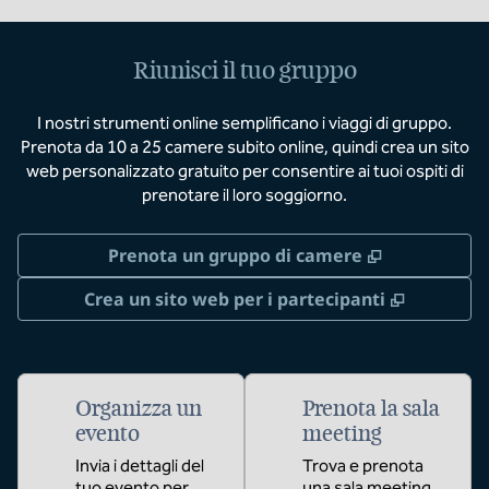
Riunisci il tuo gruppo
I nostri strumenti online semplificano i viaggi di gruppo.
Prenota da 10 a 25 camere subito online, quindi crea un sito
web personalizzato gratuito per consentire ai tuoi ospiti di
prenotare il loro soggiorno.
,
Apre una n
Prenota un gruppo di camere
,
Apre un
Crea un sito web per i partecipanti
Organizza un
Prenota la sala
evento
meeting
Invia i dettagli del
Trova e prenota
tuo evento per
una sala meeting