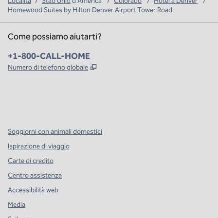
Località
/
Stati Uniti
d'America
/
Colorado
/
Hotel a Denver
/
Homewood Suites by Hilton Denver Airport Tower Road
Come possiamo aiutarti?
Telefono:
+1-800-CALL-HOME
,
Apre una nuova scheda
Numero di telefono globale
x
facebook
instagram
,
si apre in una nuova scheda
,
si apre in una nuova scheda
,
si apre in una nuova scheda
Soggiorni con animali domestici
Ispirazione di viaggio
Carte di credito
Centro assistenza
Accessibilità web
Media