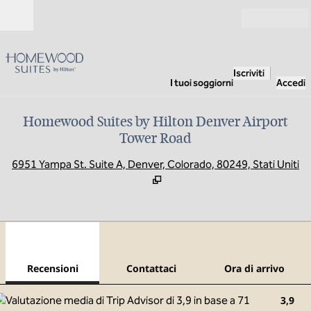
Vai al contenuto
Aperto
Iscriviti
I tuoi soggiorni
Accedi
Homewood Suites by Hilton Denver Airport
Tower Road
,
A
6951 Yampa St. Suite A, Denver, Colorado, 80249, Stati Uniti
1
/
12
immagine precedente
imma
1 di 12
Contattaci
Recensioni
Contattaci
Ora di arrivo
3,9