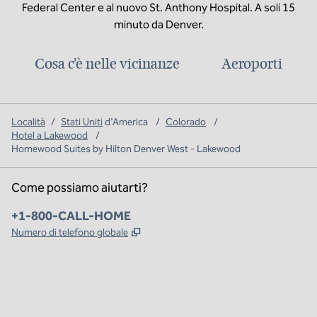
Federal Center e al nuovo St. Anthony Hospital. A soli 15
minuto da Denver.
Cosa c’è nelle vicinanze
Aeroporti
Località
/
Stati Uniti
d'America
/
Colorado
/
Hotel a Lakewood
/
Homewood Suites by Hilton Denver West - Lakewood
Come possiamo aiutarti?
Telefono:
+1-800-CALL-HOME
,
Apre una nuova scheda
Numero di telefono globale
x
facebook
instagram
,
si apre in una nuova scheda
,
si apre in una nuova scheda
,
si apre in una nuova scheda