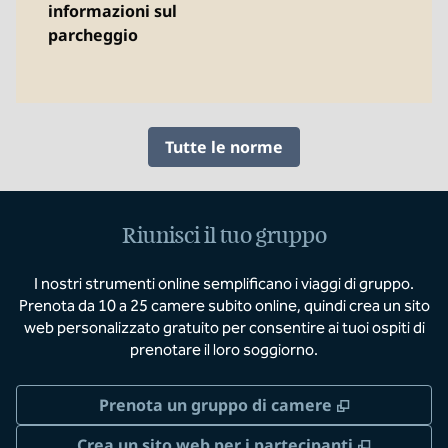
informazioni sul
parcheggio
Tutte le norme
Riunisci il tuo gruppo
I nostri strumenti online semplificano i viaggi di gruppo.
Prenota da 10 a 25 camere subito online, quindi crea un sito
web personalizzato gratuito per consentire ai tuoi ospiti di
prenotare il loro soggiorno.
,
Apre una n
Prenota un gruppo di camere
,
Apre un
Crea un sito web per i partecipanti