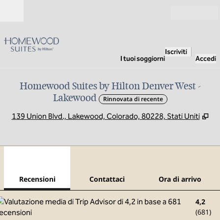
Vai al contenuto
Aperto
Iscriviti
I tuoi soggiorni
Accedi
Homewood Suites by Hilton Denver West -
Lakewood
Rinnovata di recente
,
Ap
139 Union Blvd., Lakewood, Colorado, 80228, Stati Uniti
1
/
12
immagine precedente
imma
1 di 12
Contattaci
Recensioni
Contattaci
Ora di arrivo
4,2
(
681
)