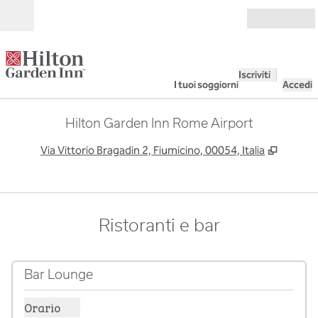
Vai al contenuto
Aperto
Iscriviti
I tuoi soggiorni
Accedi
Hilton Garden Inn Rome Airport
,
Apre u
Via Vittorio Bragadin 2, Fiumicino, 00054, Italia
Ristoranti e bar
Bar Lounge
Orario
Mostra gli orari per il bar lounge