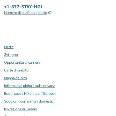
Telefono:
+1-877-STAY-HGI
,
Apre una nuova scheda
Numero di telefono globale
x
facebook
instagram
,
si apre in una nuova scheda
,
si apre in una nuova scheda
,
si apre in una nuova scheda
Media
Sviluppo
Opportunità di carriera
Carte di credito
Mappa del sito
Informativa globale sulla privacy
Buoni spesa Hilton (per l’Europa)
Soggiorni con animali domestici
Ispirazione di viaggio