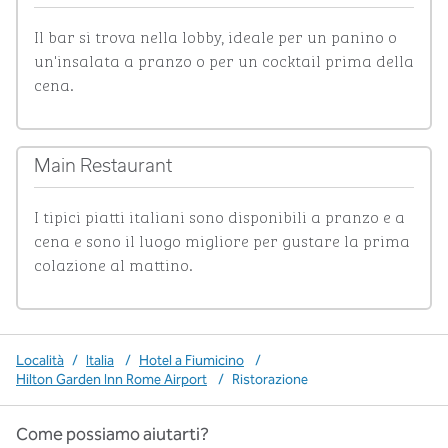
Il bar si trova nella lobby, ideale per un panino o 
un'insalata a pranzo o per un cocktail prima della 
cena.
1
/
2
immagine precedente
immagi
1 di 2
Main Restaurant
I tipici piatti italiani sono disponibili a pranzo e a 
cena e sono il luogo migliore per gustare la prima 
colazione al mattino.
Località
/
Italia
/
Hotel a Fiumicino
/
Hilton Garden Inn Rome Airport
/
Ristorazione
Come possiamo aiutarti?