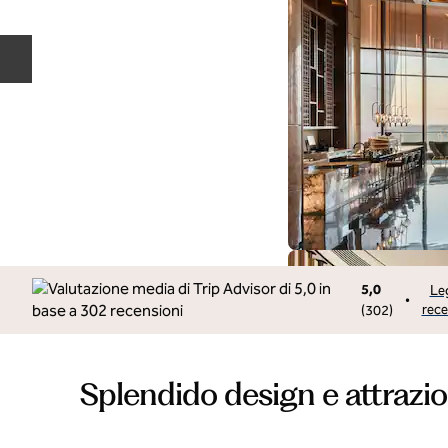
Diapositiva precedente
5,0
Leg
•
rece
(
302
)
Splendido design e attrazi