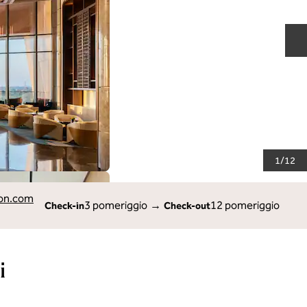
D
1
/
12
ton.com
3 pomeriggio
→
12 pomeriggio
Check-in
Check-out
i