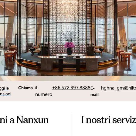
Chiama
Email
il
+86 572 397 8888
hghna_gm
@hil
Chiama
gi le
E-
nsioni
numero
mail
oni a Nanxun
I nostri serviz