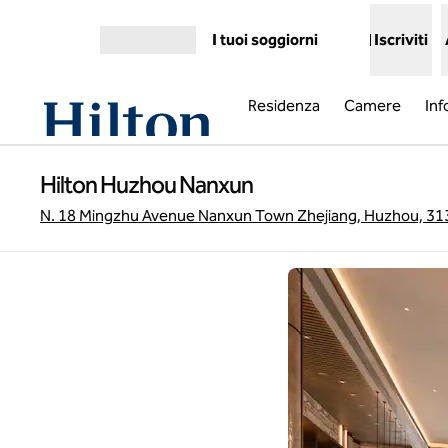
Vai al contenuto
I tuoi soggiorni
Iscriviti
Apri menu
Residenza
Camere
Inf
Hilton Huzhou Nanxun
N. 18 Mingzhu Avenue Nanxun Town Zhejiang, Huzhou, 31