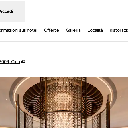
Accedi
ormazioni sull’hotel
Offerte
Galleria
Località
Ristoraz
,
Apre una nuova scheda
3009, Cina