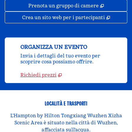
,
Apre una 
Prenota un gruppo di camere
,
Apre un
Crea un sito web per i partecipanti
ORGANIZZA UN EVENTO
Invia i dettagli del tuo evento per
scoprire cosa possiamo offrire.
Richiedi prezzi
LOCALITÀ E TRASPORTI
L'Hampton by Hilton Tongxiang Wuzhen Xizha
Scenic Area è situato nella città di Wuzhen,
affacciata sull'acqua.