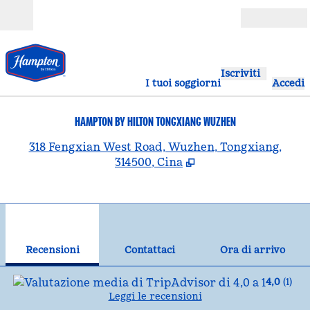
Vai al contenuto
Aperto
Iscriviti
I tuoi soggiorni
Accedi
HAMPTON BY HILTON TONGXIANG WUZHEN
,
A
318 Fengxian West Road, Wuzhen, Tongxiang,
314500, Cina
1
/
12
immagine precedente
imm
1 di 12
Contattaci
Recensioni
Contattaci
Ora di arrivo
4,0
(
1
)
Leggi le recensioni