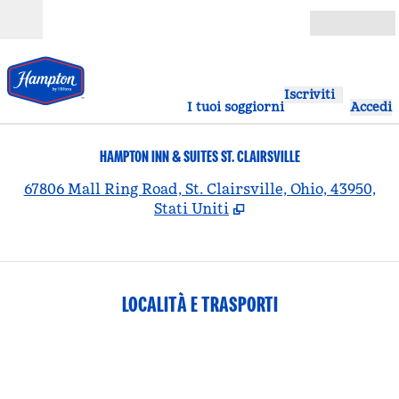
Vai al contenuto
Aperto
Iscriviti
I tuoi soggiorni
Accedi
HAMPTON INN & SUITES ST. CLAIRSVILLE
,
A
67806 Mall Ring Road, St. Clairsville, Ohio, 43950,
Stati Uniti
LOCALITÀ E TRASPORTI