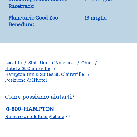
Racetrack:
Planetario Good Zoo-
13 miglia
Benedum:
Località
/
Stati Uniti
d'America
/
Ohio
/
Hotel a St Clairsville
/
Hampton Inn & Suites St. Clairsville
/
Posizione dell’hotel
Come possiamo aiutarti?
Telefono:
+1-800-HAMPTON
,
Apre una nuova scheda
Numero di telefono globale
facebook
x
instagram