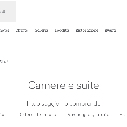
edi
’hotel
Offerte
Galleria
Località
Ristorazione
Eventi
,
Apre una nuova scheda
ti
Camere e suite
Il tuo soggiorno comprende
tori
Ristorante in loco
Parcheggio gratuito
Fit