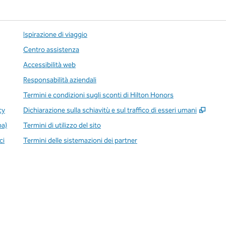
Ispirazione di viaggio
Centro assistenza
Accessibilità web
Responsabilità aziendali
Termini e condizioni sugli sconti di Hilton Honors
,
Apre
cy
Dichiarazione sulla schiavitù e sul traffico di esseri umani
pa)
Termini di utilizzo del sito
ci
Termini delle sistemazioni dei partner