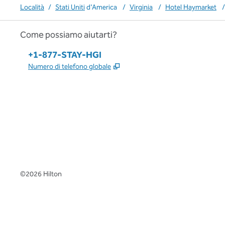
Località
/
Stati Uniti
d'America
/
Virginia
/
Hotel Haymarket
/
Come possiamo aiutarti?
Telefono:
+1-877-STAY-HGI
,
Apre una nuova scheda
Numero di telefono globale
x
facebook
instagram
,
si apre in una nuova scheda
,
si apre in una nuova scheda
,
si apre in una nuova scheda
©
2026
Hilton