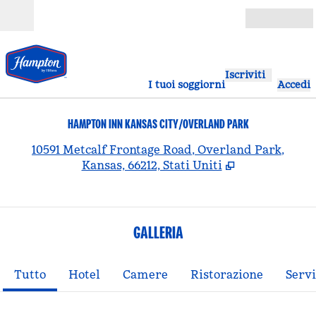
Vai al contenuto
Aperto
Iscriviti
I tuoi soggiorni
Accedi
HAMPTON INN KANSAS CITY/OVERLAND PARK
,
A
10591 Metcalf Frontage Road, Overland Park,
Kansas, 66212, Stati Uniti
GALLERIA
Tutto
Hotel
Camere
Ristorazione
Servi