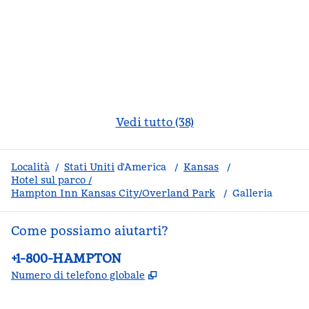
Vedi tutto (38)
Località
/
Stati Uniti
d'America
/
Kansas
/
Hotel sul parco /
Hampton Inn Kansas City/Overland Park
/
Galleria
Come possiamo aiutarti?
Telefono:
+1-800-HAMPTON
,
Apre una nuova scheda
Numero di telefono globale