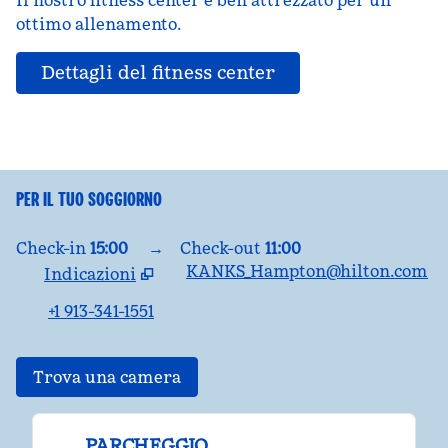
Il nostro fitness center è ben attrezzato per un
ottimo allenamento.
Dettagli del fitness center
PER IL TUO SOGGIORNO
Check-in
15:00
→
Check-out
11:00
KANKS_Hampton@hilton.com
Indicazioni
,
apre una nuova scheda
+1 913-341-1551
Trova una camera
PARCHEGGIO