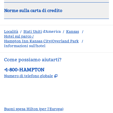
Norme sulla carta di credito
Località
/
Stati Uniti
d'America
/
Kansas
/
Hotel sul parco /
Hampton Inn Kansas City/Overland Park
/
Informazioni sull’hotel
Come possiamo aiutarti?
Telefono:
+1-800-HAMPTON
,
Apre una nuova scheda
Numero di telefono globale
facebook
x
instagram
,
si apre in una nuova scheda
,
si apre in una nuova scheda
,
si apre in una nuova scheda
Buoni spesa Hilton (per l’Europa)