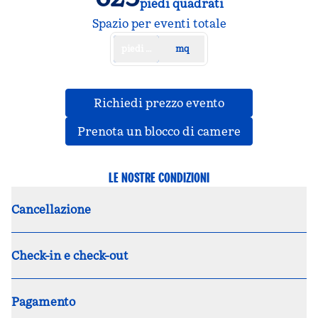
piedi quadrati
Piedi quadrati
Spazio per eventi totale
piedi quadrati
mq
,
apre una nuova
Richiedi prezzo evento
,
apre una nu
Prenota un blocco di camere
LE NOSTRE CONDIZIONI
Cancellazione
Check-in e check-out
Pagamento