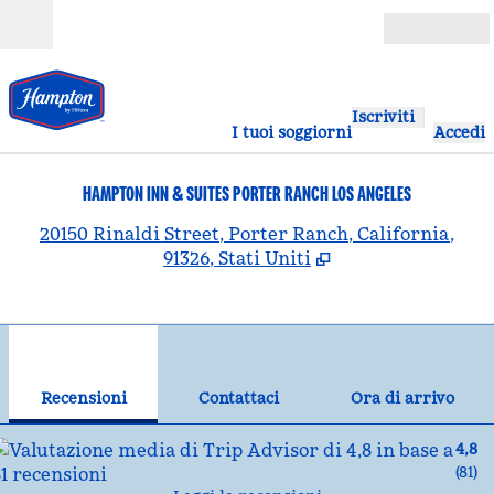
Vai al contenuto
Aperto
Iscriviti
I tuoi soggiorni
Accedi
HAMPTON INN & SUITES PORTER RANCH LOS ANGELES
,
A
20150 Rinaldi Street, Porter Ranch, California,
91326, Stati Uniti
1
/
12
immagine precedente
imm
1 di 12
Contattaci
Recensioni
Contattaci
Ora di arrivo
4,8
(
81
)