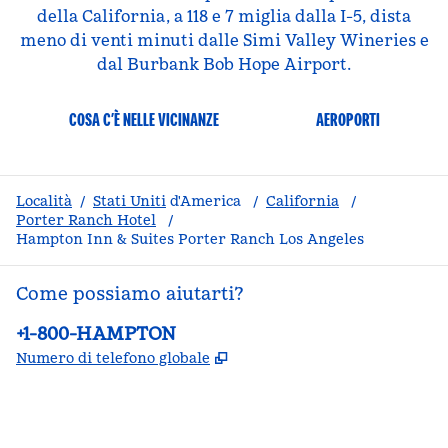
della California, a 118 e 7 miglia dalla I-5, dista
meno di venti minuti dalle Simi Valley Wineries e
dal Burbank Bob Hope Airport.
COSA C’È NELLE VICINANZE
AEROPORTI
Località
/
Stati Uniti
d'America
/
California
/
Porter Ranch Hotel
/
Hampton Inn & Suites Porter Ranch Los Angeles
Come possiamo aiutarti?
Telefono:
+1-800-HAMPTON
,
Apre una nuova scheda
Numero di telefono globale
facebook
x
instagram
,
si apre in una nuova scheda
,
si apre in una nuova scheda
,
si apre in una nuova scheda