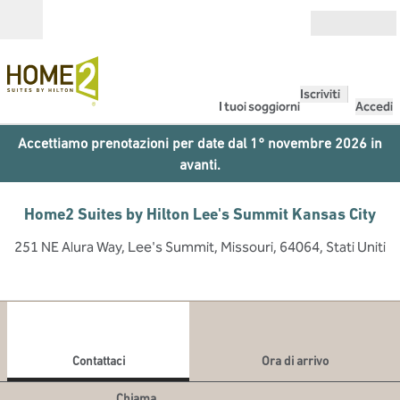
Vai al contenuto
Aperto
Iscriviti
I tuoi soggiorni
Accedi
Accettiamo prenotazioni per date dal 1° novembre 2026 in
avanti.
Home2 Suites by Hilton Lee's Summit Kansas City
251 NE Alura Way, Lee's Summit, Missouri, 64064, Stati Uniti
1
/
11
immagine precedente
imma
1 di 11
Contattaci
Contattaci
Ora di arrivo
Chiama
Chiama