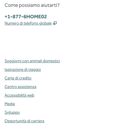
Come possiamo aiutarti?
Telefono:
+1-877-6HOME02
,
Apre una nuova scheda
Numero di telefono globale
x
facebook
instagram
,
si apre in una nuova scheda
,
si apre in una nuova scheda
,
si apre in una nuova scheda
Soggiorni con animali domestici
Ispirazione di viaggio
Carte di credito
Centro assistenza
Accessibilità web
Media
Sviluppo
Opportunità di carriera