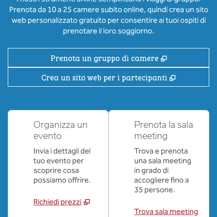
Prenota da 10 a 25 camere subito online, quindi crea un sito
web personalizzato gratuito per consentire ai tuoi ospiti di
prenotare il loro soggiorno.
,
Apre una nu
Prenota un gruppo di camere
,
Apre una 
Crea un sito web per i partecipanti
Organizza un
Prenota la sala
evento
meeting
Invia i dettagli del
Trova e prenota
tuo evento per
una sala meeting
scoprire cosa
in grado di
possiamo offrire.
accogliere fino a
35 persone.
Richiedi prezzi
Trova sala meeting