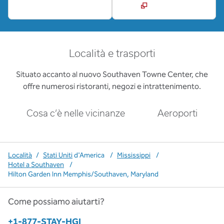
Località e trasporti
Situato accanto al nuovo Southaven Towne Center, che
offre numerosi ristoranti, negozi e intrattenimento.
Cosa c’è nelle vicinanze
Aeroporti
Località
/
Stati Uniti
d'America
/
Mississippi
/
Hotel a Southaven
/
Hilton Garden Inn Memphis/Southaven, Maryland
Come possiamo aiutarti?
Telefono:
+1-877-STAY-HGI