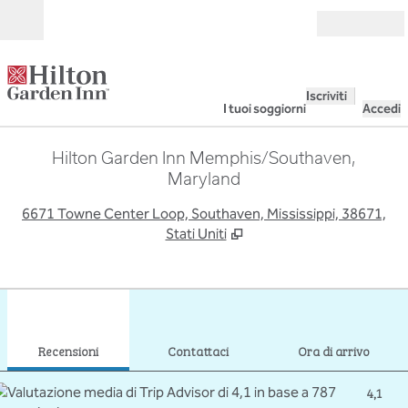
Vai al contenuto
Aperto
Iscriviti
I tuoi soggiorni
Accedi
Hilton Garden Inn Memphis/Southaven,
Maryland
,
A
6671 Towne Center Loop, Southaven, Mississippi, 38671,
Stati Uniti
1
/
11
immagine precedente
imma
1 di 11
Contattaci
Recensioni
Contattaci
Ora di arrivo
4,1