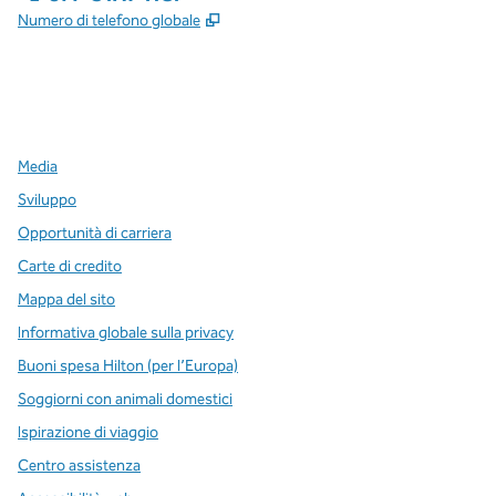
,
Apre una nuova scheda
Numero di telefono globale
x
facebook
instagram
,
si apre in una nuova scheda
,
si apre in una nuova scheda
,
si apre in una nuova scheda
Media
Sviluppo
Opportunità di carriera
Carte di credito
Mappa del sito
Informativa globale sulla privacy
Buoni spesa Hilton (per l’Europa)
Soggiorni con animali domestici
Ispirazione di viaggio
Centro assistenza