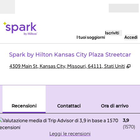
Vai al contenuto
Aperto
Iscriviti
I tuoi soggiorni
Accedi
Spark by Hilton Kansas City Plaza Streetcar
,
Apr
4309 Main St, Kansas City, Missouri, 64111, Stati Uniti
1
/
12
immagine precedente
imma
1 di 12
Contattaci
Recensioni
Contattaci
Ora di arrivo
3,9
(
1570
)
Leggi le recensioni