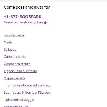
Come possiamo aiutarti?
Telefono:
+1-877-5GOSPARK
,
Apre una nuova scheda
Numero di telefono globale
I nostri marchi
Media
Sviluppo
Carte di credito
Centro assistenza
Opportunità di carriera
Mappa del sito
Informativa globale sulla privacy
Buoni spesa Hilton (per l’Europa)
Ispirazione di viaggio
Accessibilità web