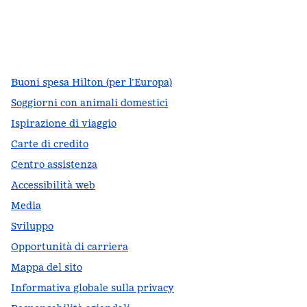
facebook
x
instagram
,
si apre in una nuova scheda
,
si apre in una nuova scheda
,
si apre in una nuova scheda
Buoni spesa Hilton (per l’Europa)
Soggiorni con animali domestici
Ispirazione di viaggio
Carte di credito
Centro assistenza
Accessibilità web
Media
Sviluppo
Opportunità di carriera
Mappa del sito
Informativa globale sulla privacy