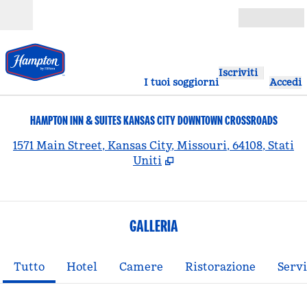
Vai al contenuto
Aperto
Iscriviti
I tuoi soggiorni
Accedi
HAMPTON INN & SUITES KANSAS CITY DOWNTOWN CROSSROADS
,
A
1571 Main Street, Kansas City, Missouri, 64108, Stati
Uniti
GALLERIA
Tutto
Hotel
Camere
Ristorazione
Servi