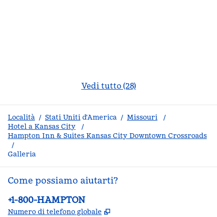
Vedi tutto (28)
Località
/
Stati Uniti
d'America
/
Missouri
/
Hotel a Kansas City
/
Hampton Inn & Suites Kansas City Downtown Crossroads
/
Galleria
Come possiamo aiutarti?
Telefono:
+1-800-HAMPTON
,
Apre una nuova scheda
Numero di telefono globale