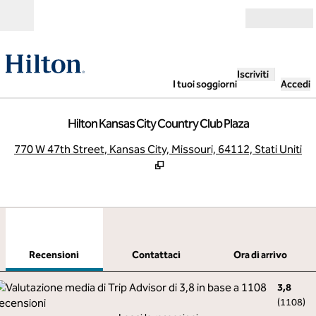
Vai al contenuto
Aperto
Iscriviti
I tuoi soggiorni
Accedi
Hilton Kansas City Country Club Plaza
,
A
770 W 47th Street, Kansas City, Missouri, 64112, Stati Uniti
1
/
12
immagine precedente
imma
1 di 12
Contattaci
Recensioni
Contattaci
Ora di arrivo
3,8
(
1108
)