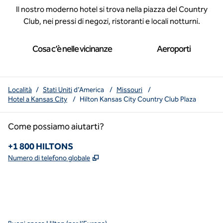
Il nostro moderno hotel si trova nella piazza del Country
Club, nei pressi di negozi, ristoranti e locali notturni.
Cosa c’è nelle vicinanze
Aeroporti
Località
/
Stati Uniti
d'America
/
Missouri
/
Hotel a Kansas City
/
Hilton Kansas City Country Club Plaza
Come possiamo aiutarti?
Telefono:
+1 800 HILTONS
,
Apre una nuova scheda
Numero di telefono globale
x
facebook
instagram
YouTube
pinterest
,
si apre in una nuova scheda
,
si apre in una nuova scheda
,
si apre in una nuova scheda
,
apre una nuova scheda
,
apre una nuova scheda