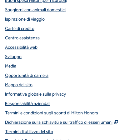
Buoni spesa Hilton (per l’Europa)
Soggiorni con animali domestici
Ispirazione di viaggio
Carte di credito
Centro assistenza
Accessibilità web
Sviluppo
Media
Opportunità di carriera
Mappa del sito
Informativa globale sulla privacy
Responsabilità aziendali
Termini e condizioni sugli sconti di Hilton Honors
,
Apre una
Dichiarazione sulla schiavitù e sul traffico di esseri umani
Termini di utilizzo del sito