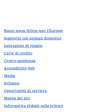
facebook
x
instagram
,
si apre in una nuova scheda
,
si apre in una nuova scheda
,
si apre in una nuova scheda
Buoni spesa Hilton (per l’Europa)
Soggiorni con animali domestici
Ispirazione di viaggio
Carte di credito
Centro assistenza
Accessibilità web
Media
Sviluppo
Opportunità di carriera
Mappa del sito
Informativa globale sulla privacy