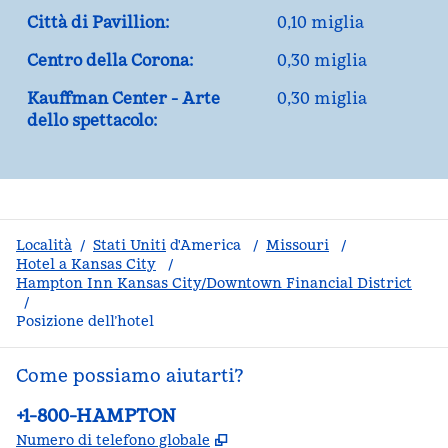
Città di Pavillion:
0,10 miglia
Centro della Corona:
0,30 miglia
Kauffman Center - Arte
0,30 miglia
dello spettacolo:
Località
/
Stati Uniti
d'America
/
Missouri
/
Hotel a Kansas City
/
Hampton Inn Kansas City/Downtown Financial District
/
Posizione dell’hotel
Come possiamo aiutarti?
Telefono:
+1-800-HAMPTON
,
Apre una nuova scheda
Numero di telefono globale