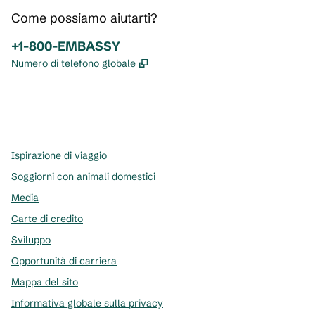
Come possiamo aiutarti?
Telefono:
+1-800-EMBASSY
,
Apre una nuova scheda
Numero di telefono globale
x
facebook
instagram
,
si apre in una nuova scheda
,
si apre in una nuova scheda
,
si apre in una nuova scheda
Ispirazione di viaggio
Soggiorni con animali domestici
Media
Carte di credito
Sviluppo
Opportunità di carriera
Mappa del sito
Informativa globale sulla privacy