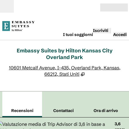
Vai al contenuto
Aperto
Iscriviti
I tuoi soggiorni
Accedi
Embassy Suites by Hilton Kansas City
Overland Park
,
A
10601 Metcalf Avenue, I-435, Overland Park, Kansas,
66212, Stati Uniti
1
/
12
immagine precedente
imm
1 di 12
Contattaci
Recensioni
Contattaci
Ora di arrivo
3,6