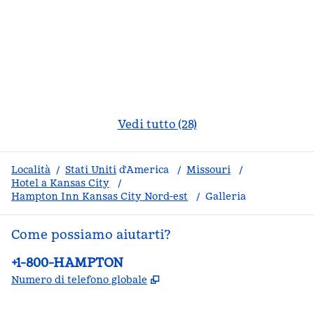
Vedi tutto (28)
Località
/
Stati Uniti
d'America
/
Missouri
/
Hotel a Kansas City
/
Hampton Inn Kansas City Nord-est
/
Galleria
Come possiamo aiutarti?
Telefono:
+1-800-HAMPTON
,
Apre una nuova scheda
Numero di telefono globale