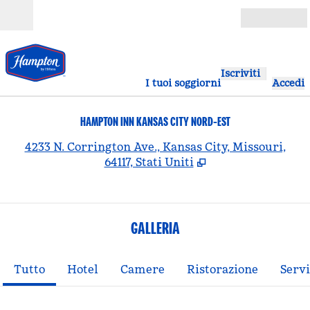
Vai al contenuto
Aperto
Iscriviti
I tuoi soggiorni
Accedi
HAMPTON INN KANSAS CITY NORD-EST
,
A
4233 N. Corrington Ave., Kansas City, Missouri,
64117, Stati Uniti
GALLERIA
Tutto
Hotel
Camere
Ristorazione
Servi