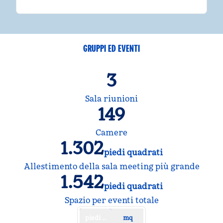
GRUPPI ED EVENTI
3
Sala riunioni
149
Camere
1.302
piedi quadrati
Piedi quadrati
Allestimento della sala meeting più grande
1.542
piedi quadrati
Piedi quadrati
Spazio per eventi totale
piedi quadrati
mq