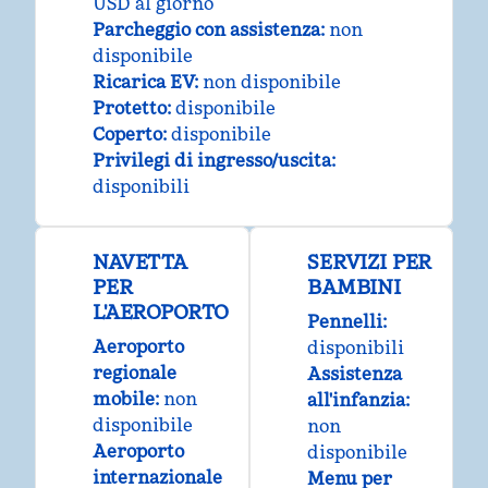
USD al giorno
Parcheggio con assistenza
:
non
disponibile
Ricarica EV
:
non disponibile
Protetto
:
disponibile
Coperto
:
disponibile
Privilegi di ingresso/uscita
:
disponibili
NAVETTA
SERVIZI PER
PER
BAMBINI
L'AEROPORTO
Pennelli
:
Aeroporto
disponibili
regionale
Assistenza
mobile
:
non
all'infanzia
:
disponibile
non
Aeroporto
disponibile
internazionale
Menu per