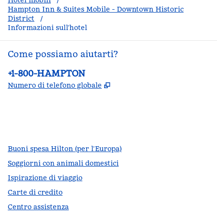
Hotel mobili
/
Hampton Inn & Suites Mobile - Downtown Historic
District
/
Informazioni sull’hotel
Come possiamo aiutarti?
Telefono:
+1-800-HAMPTON
,
Apre una nuova scheda
Numero di telefono globale
facebook
x
instagram
,
si apre in una nuova scheda
,
si apre in una nuova scheda
,
si apre in una nuova scheda
Buoni spesa Hilton (per l’Europa)
Soggiorni con animali domestici
Ispirazione di viaggio
Carte di credito
Centro assistenza