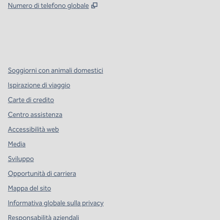
,
Apre una nuova scheda
Numero di telefono globale
x
facebook
instagram
,
si apre in una nuova scheda
,
si apre in una nuova scheda
,
si apre in una nuova scheda
Soggiorni con animali domestici
Ispirazione di viaggio
Carte di credito
Centro assistenza
Accessibilità web
Media
Sviluppo
Opportunità di carriera
Mappa del sito
Informativa globale sulla privacy
Responsabilità aziendali