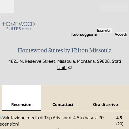
Vai al contenuto
Aperto
Iscriviti
I tuoi soggiorni
Accedi
Homewood Suites by Hilton Missoula
,
A
4825 N. Reserve Street, Missoula, Montana, 59808, Stati
Uniti
1
/
12
immagine precedente
imma
1 di 12
Contattaci
Recensioni
Contattaci
Ora di arrivo
4,5
(
20
)