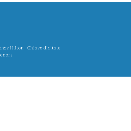
enze Hilton
Chiave digitale
onors