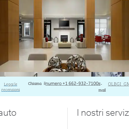
Chiama
Chiama
Email
OLBGI_G
Leggi le
il
numero +1 662-932-7100
E-
recensioni
mail
 auto
I nostri serviz