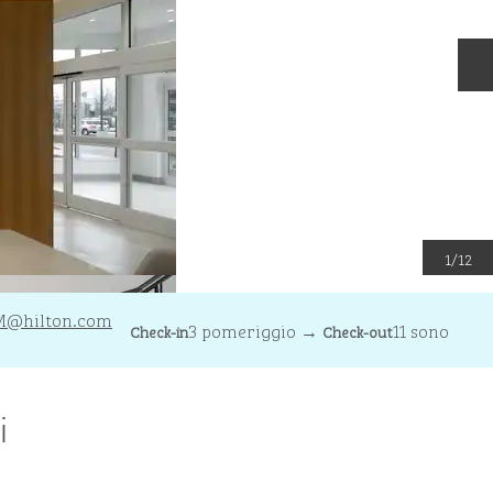
D
1
/
12
M
@hilton.com
3 pomeriggio
→
11 sono
Check-in
Check-out
i