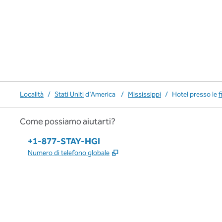
Località
/
Stati Uniti
d'America
/
Mississippi
/
Hotel presso le
f
Come possiamo aiutarti?
Telefono:
+1-877-STAY-HGI
,
Apre una nuova scheda
Numero di telefono globale
x
facebook
instagram
,
si apre in una nuova scheda
,
si apre in una nuova scheda
,
si apre in una nuova scheda