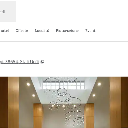
edi
’hotel
Offerte
Località
Ristorazione
Eventi
,
Apre una nuova scheda
, 38654, Stati Uniti