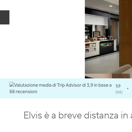
Diapositiva precedente
3,9
•
(
68
)
Elvis è a breve distanza in