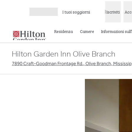
Vai al contenuto
I tuoi soggiorni
Iscriviti
Acc
Apri menu
Residenza
Camere
Informazioni sull
Hilton Garden Inn Olive Branch
7890 Craft-Goodman Frontage Rd., Olive Branch, Mississippi