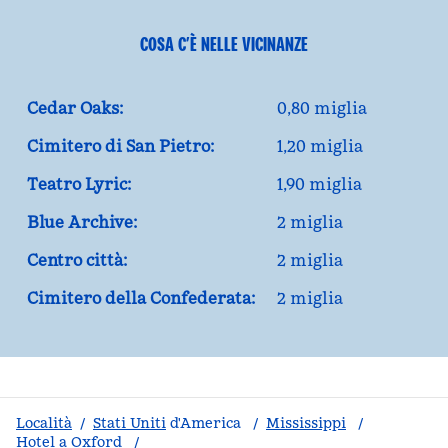
COSA C’È NELLE VICINANZE
Cedar Oaks:
0,80 miglia
Cimitero di San Pietro:
1,20 miglia
Teatro Lyric:
1,90 miglia
Blue Archive:
2 miglia
Centro città:
2 miglia
Cimitero della Confederata:
2 miglia
Località
/
Stati Uniti
d'America
/
Mississippi
/
Hotel a Oxford
/