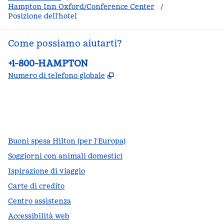
Hampton Inn Oxford/Conference Center
/
Posizione dell’hotel
Come possiamo aiutarti?
Telefono:
+1-800-HAMPTON
,
Apre una nuova scheda
Numero di telefono globale
facebook
x
instagram
,
si apre in una nuova scheda
,
si apre in una nuova scheda
,
si apre in una nuova scheda
Buoni spesa Hilton (per l’Europa)
Soggiorni con animali domestici
Ispirazione di viaggio
Carte di credito
Centro assistenza
Accessibilità web