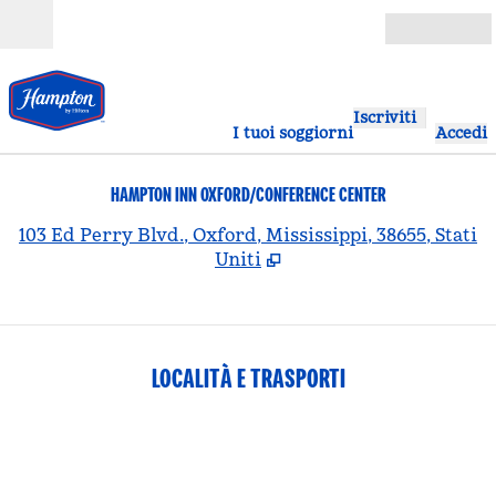
Vai al contenuto
Aperto
Iscriviti
I tuoi soggiorni
Accedi
HAMPTON INN OXFORD/CONFERENCE CENTER
,
A
103 Ed Perry Blvd., Oxford, Mississippi, 38655, Stati
Uniti
LOCALITÀ E TRASPORTI