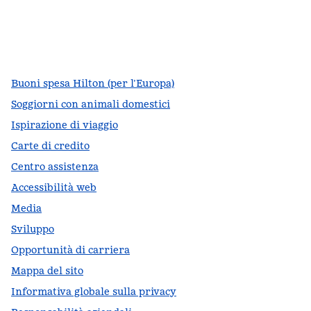
facebook
x
instagram
,
si apre in una nuova scheda
,
si apre in una nuova scheda
,
si apre in una nuova scheda
Buoni spesa Hilton (per l’Europa)
Soggiorni con animali domestici
Ispirazione di viaggio
Carte di credito
Centro assistenza
Accessibilità web
Media
Sviluppo
Opportunità di carriera
Mappa del sito
Informativa globale sulla privacy