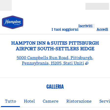
Vai al contenuto
Aperto
Iscriviti
I tuoi soggiorni
Accedi
HAMPTON INN & SUITES PITTSBURGH
AIRPORT SOUTH–SETTLERS RIDGE
,
A
5000 Campbells Run Road, Pittsburgh,
Pennsylvania, 15205, Stati Uniti
GALLERIA
Tutto
Hotel
Camere
Ristorazione
Servi