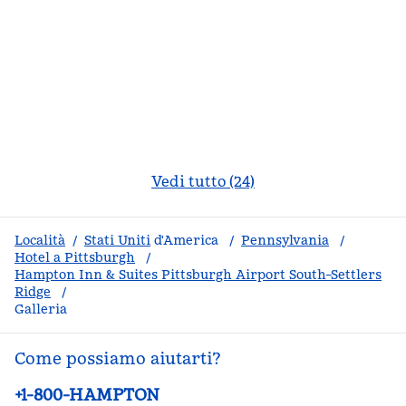
Vedi tutto (24)
Località
/
Stati Uniti
d'America
/
Pennsylvania
/
Hotel a Pittsburgh
/
Hampton Inn & Suites Pittsburgh Airport South–Settlers
Ridge
/
Galleria
Come possiamo aiutarti?
Telefono:
+1-800-HAMPTON