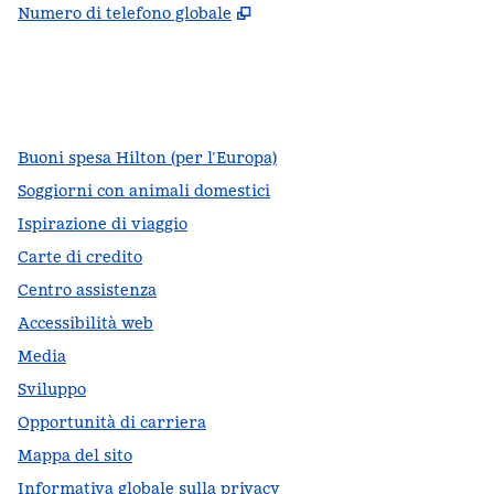
,
Apre una nuova scheda
Numero di telefono globale
facebook
x
instagram
,
si apre in una nuova scheda
,
si apre in una nuova scheda
,
si apre in una nuova scheda
Buoni spesa Hilton (per l’Europa)
Soggiorni con animali domestici
Ispirazione di viaggio
Carte di credito
Centro assistenza
Accessibilità web
Media
Sviluppo
Opportunità di carriera
Mappa del sito
Informativa globale sulla privacy