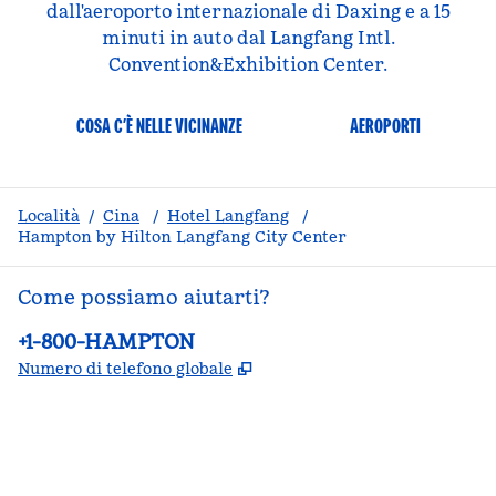
dall'aeroporto internazionale di Daxing e a 15
minuti in auto dal Langfang Intl.
Convention&Exhibition Center.
COSA C’È NELLE VICINANZE
AEROPORTI
Località
/
Cina
/
Hotel Langfang
/
Hampton by Hilton Langfang City Center
Come possiamo aiutarti?
Telefono:
+1-800-HAMPTON
,
Apre una nuova scheda
Numero di telefono globale
facebook
x
instagram
,
si apre in una nuova scheda
,
si apre in una nuova scheda
,
si apre in una nuova scheda