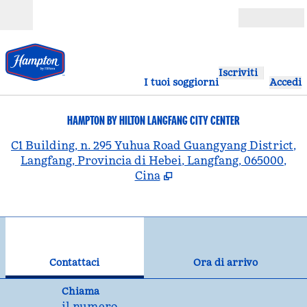
Vai al contenuto
Aperto
Iscriviti
I tuoi soggiorni
Accedi
HAMPTON BY HILTON LANGFANG CITY CENTER
,
A
C1 Building, n. 295 Yuhua Road Guangyang District,
Langfang, Provincia di Hebei, Langfang, 065000,
Cina
1
/
12
immagine precedente
imm
1 di 12
Contattaci
Contattaci
Ora di arrivo
Chiama
Chiama
il numero