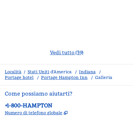
Vedi tutto (39)
Località
/
Stati Uniti
d'America
/
Indiana
/
Portage hotel
/
Portage Hampton Inn
/
Galleria
Come possiamo aiutarti?
Telefono:
+1-800-HAMPTON
,
Apre una nuova scheda
Numero di telefono globale
facebook
x
instagram