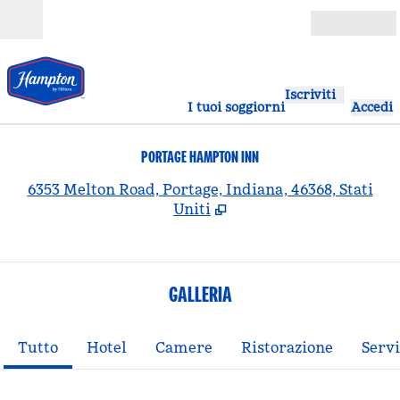
Vai al contenuto
Aperto
Iscriviti
I tuoi soggiorni
Accedi
PORTAGE HAMPTON INN
,
A
6353 Melton Road, Portage, Indiana, 46368, Stati
Uniti
GALLERIA
Tutto
Hotel
Camere
Ristorazione
Servi