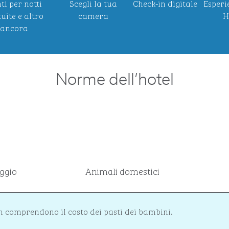
ti per notti
Scegli la tua
Check-in digitale
Esperi
uite e altro
camera
H
ancora
Norme dell’hotel
ggio
Animali domestici
n comprendono il costo dei pasti dei bambini.