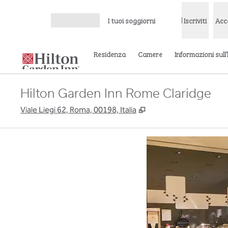
Vai al contenuto
I tuoi soggiorni
Iscriviti
Acc
Apri menu
Residenza
Camere
Informazioni sull
Hilton Garden Inn Rome Claridge
,
Apre una nuova sched
Viale Liegi 62, Roma, 00198, Italia