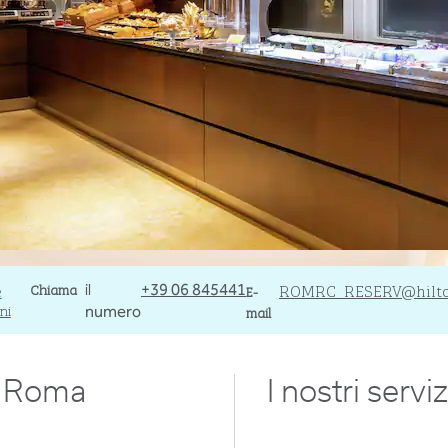
Chiama
Chiama
Email
ROMRC_RESERV
@hilt
il
+39 06 845441
E-
e
ni
mail
numero
di Roma
I nostri serviz