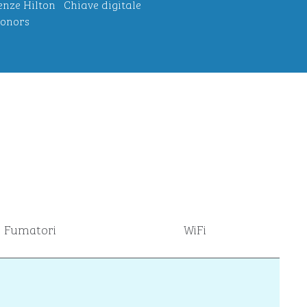
enze Hilton
Chiave digitale
onors
Fumatori
WiFi