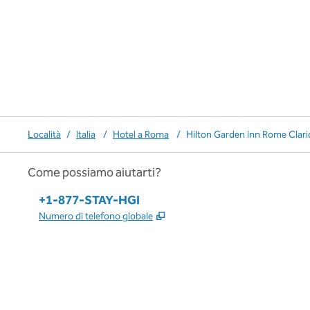
Località
/
Italia
/
Hotel a Roma
/
Hilton Garden Inn Rome Clar
Come possiamo aiutarti?
Telefono:
+1-877-STAY-HGI
,
Apre una nuova scheda
Numero di telefono globale
x
facebook
instagram
,
si apre in una nuova scheda
,
si apre in una nuova scheda
,
si apre in una nuova scheda