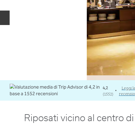
Diapositiva precedente
4,2
Leggi l
•
recensio
(
1552
)
Riposati vicino al centro 