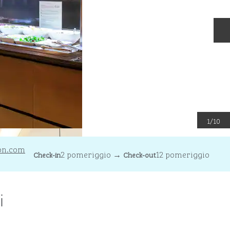
D
1
/
10
on.com
2 pomeriggio
→
12 pomeriggio
Check-in
Check-out
i