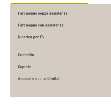
Parcheggio senza assistenza
Parcheggio con assistenza
Ricarica per EV
Custodito
Coperto
Accessi e uscite illimitati