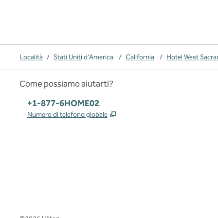
Località
/
Stati Uniti
d'America
/
California
/
Hotel West Sacr
Come possiamo aiutarti?
Telefono:
+1-877-6HOME02
,
Apre una nuova scheda
Numero di telefono globale
x
facebook
instagram
,
si apre in una nuova scheda
,
si apre in una nuova scheda
,
si apre in una nuova scheda