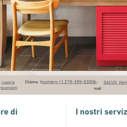
Chiama
Email
il
numero +1 279-399-8300
Chiama
SACUS_Ho
Leggi le
E-
recensioni
mail
re di
I nostri serviz