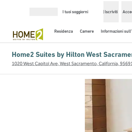
Vai al contenuto
I tuoi soggiorni
Iscriviti
Acce
Apri menu
Residenza
Camere
Informazioni sull’
Home2 Suites by Hilton West Sacrame
1020 West Capitol Ave, West Sacramento, California, 95691,