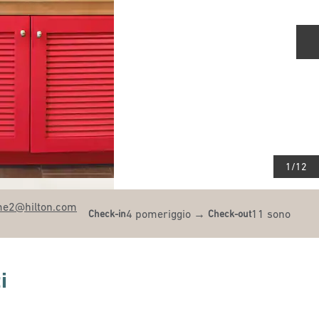
D
1
/
12
me2
@hilton.com
4 pomeriggio
→
11 sono
Check-in
Check-out
i