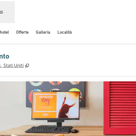
di
hotel
Offerte
Galleria
Località
nto
,
Apre una nuova scheda
 Stati Uniti