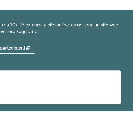
ota da 10 a 25 camere subito online, quindi crea un sito web
e il loro soggiorno.
,
Apre una nuova scheda
 partecipanti