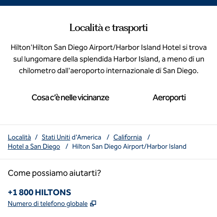
Località e trasporti
Hilton'Hilton San Diego Airport/Harbor Island Hotel si trova
sul lungomare della splendida Harbor Island, a meno di un
chilometro dall'aeroporto internazionale di San Diego.
Cosa c’è nelle vicinanze
Aeroporti
Località
/
Stati Uniti
d'America
/
California
/
Hotel a San Diego
/
Hilton San Diego Airport/Harbor Island
Come possiamo aiutarti?
Telefono:
+1 800 HILTONS
,
Apre una nuova scheda
Numero di telefono globale