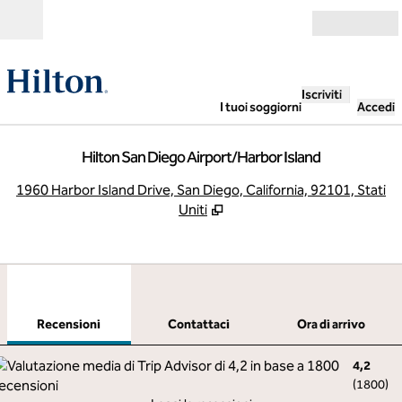
Vai al contenuto
Aperto
Iscriviti
I tuoi soggiorni
Accedi
Hilton San Diego Airport/Harbor Island
,
A
1960 Harbor Island Drive, San Diego, California, 92101, Stati
Uniti
1
/
12
immagine precedente
imma
1 di 12
Contattaci
Recensioni
Contattaci
Ora di arrivo
4,2
(
1800
)