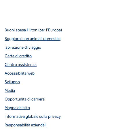
x
facebook
instagram
YouTube
pinterest
,
si apre in una nuova scheda
,
si apre in una nuova scheda
,
si apre in una nuova scheda
,
apre una nuova scheda
,
apre una nuova scheda
Buoni spesa Hilton (per l’Europa)
Soggiorni con animali domestici
Ispirazione di viaggio
Carte di credito
Centro assistenza
Accessibilità web
Sviluppo
Media
Opportunità di carriera
Mappa del sito
Informativa globale sulla privacy
Responsabilità aziendali