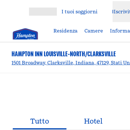
Vai al contenuto
I tuoi soggiorni
Iscrivi
Apri menu
Residenza
Camere
Informaz
HAMPTON INN LOUISVILLE-NORTH/CLARKSVILLE
1501 Broadway, Clarksville, Indiana, 47129, Stati Un
Tutto
Hotel