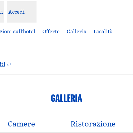
ti
Accedi
ioni sull’hotel
Offerte
Galleria
Località
,
Apre una nuova scheda
iti
GALLERIA
Camere
Ristorazione