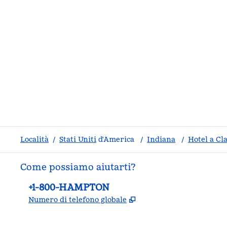
Località
/
Stati Uniti
d'America
/
Indiana
/
Hotel a Cla
Come possiamo aiutarti?
Telefono:
+1-800-HAMPTON
,
Apre una nuova sche
Numero di telefono globale