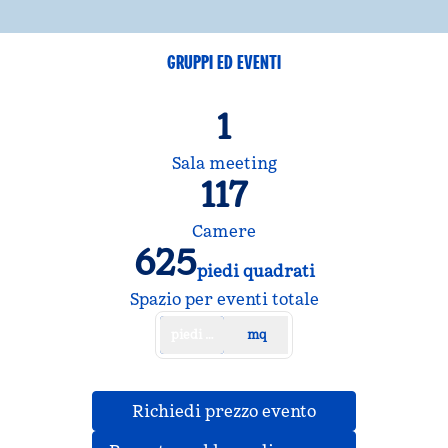
GRUPPI ED EVENTI
1
Sala meeting
117
Camere
625
piedi quadrati
Piedi quadrati
Spazio per eventi totale
piedi quadrati
mq
,
apre una nuova
Richiedi prezzo evento