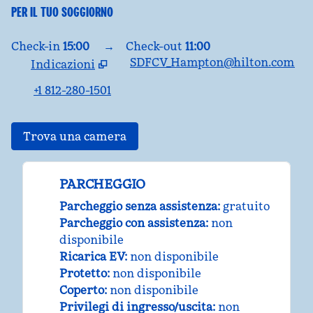
PER IL TUO SOGGIORNO
Check-in
15:00
→
Check-out
11:00
SDFCV_Hampton@hilton.com
Indicazioni
,
apre una nuova scheda
+1 812-280-1501
Trova una camera
PARCHEGGIO
Parcheggio senza assistenza
:
gratuito
Parcheggio con assistenza
:
non
disponibile
Ricarica EV
:
non disponibile
Protetto
:
non disponibile
Coperto
:
non disponibile
Privilegi di ingresso/uscita
:
non