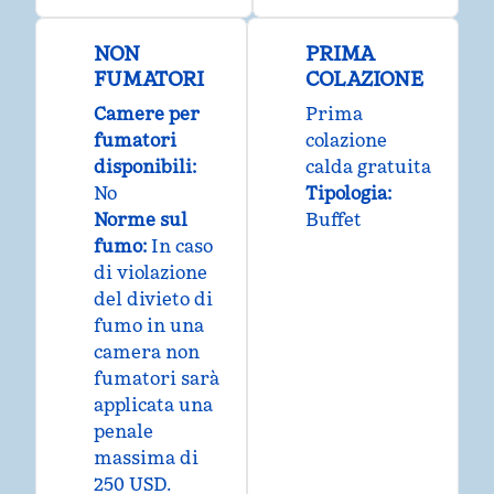
NON
PRIMA
FUMATORI
COLAZIONE
Camere per
Prima
fumatori
colazione
disponibili:
calda gratuita
No
Tipologia:
Norme sul
Buffet
fumo:
In caso
di violazione
del divieto di
fumo in una
camera non
fumatori sarà
applicata una
penale
massima di
250 USD.