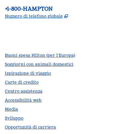
Telefono:
+1-800-HAMPTON
,
Apre una nuova scheda
Numero di telefono globale
facebook
x
instagram
,
si apre in una nuova scheda
,
si apre in una nuova scheda
,
si apre in una nuova scheda
Buoni spesa Hilton (per l’Europa)
Soggiorni con animali domestici
Ispirazione di viaggio
Carte di credito
Centro assistenza
Accessibilità web
Media
Sviluppo
Opportunità di carriera