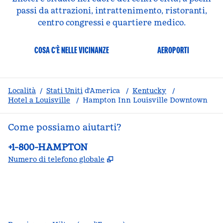
passi da attrazioni, intrattenimento, ristoranti,
centro congressi e quartiere medico.
COSA C’È NELLE VICINANZE
AEROPORTI
Località
/
Stati Uniti
d'America
/
Kentucky
/
Hotel a Louisville
/
Hampton Inn Louisville Downtown
Come possiamo aiutarti?
Telefono:
+1-800-HAMPTON
,
Apre una nuova scheda
Numero di telefono globale
facebook
x
instagram
,
si apre in una nuova scheda
,
si apre in una nuova scheda
,
si apre in una nuova scheda