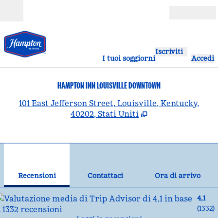
Vai al contenuto
Aperto
Iscriviti
I tuoi soggiorni
Accedi
HAMPTON INN LOUISVILLE DOWNTOWN
,
A
101 East Jefferson Street, Louisville, Kentucky,
40202, Stati Uniti
1
/
12
immagine precedente
imm
1 di 12
Contattaci
Recensioni
Contattaci
Ora di arrivo
4,1
(
1332
)