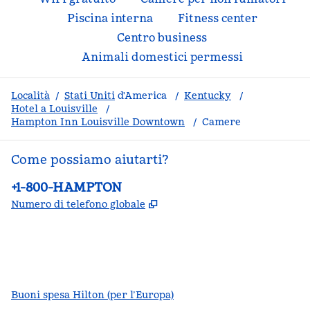
Piscina interna
Fitness center
Centro business
Animali domestici permessi
Località
/
Stati Uniti
d'America
/
Kentucky
/
Hotel a Louisville
/
Hampton Inn Louisville Downtown
/
Camere
Come possiamo aiutarti?
Telefono:
+1-800-HAMPTON
,
Apre una nuova scheda
Numero di telefono globale
facebook
x
instagram
,
si apre in una nuova scheda
,
si apre in una nuova scheda
,
si apre in una nuova scheda
Buoni spesa Hilton (per l’Europa)