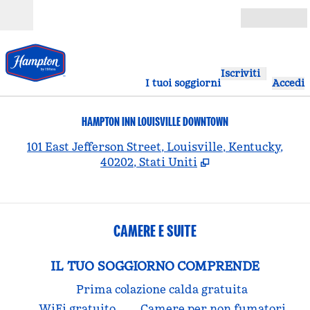
Vai al contenuto
Aperto
Iscriviti
I tuoi soggiorni
Accedi
HAMPTON INN LOUISVILLE DOWNTOWN
,
A
101 East Jefferson Street, Louisville, Kentucky,
40202, Stati Uniti
CAMERE E SUITE
IL TUO SOGGIORNO COMPRENDE
Prima colazione calda gratuita
WiFi gratuito
Camere per non fumatori