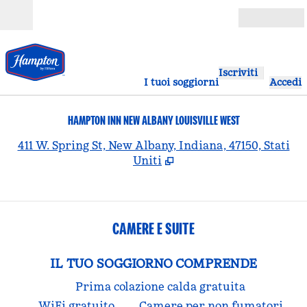
Vai al contenuto
Aperto
Iscriviti
I tuoi soggiorni
Accedi
HAMPTON INN NEW ALBANY LOUISVILLE WEST
,
A
411 W. Spring St, New Albany, Indiana, 47150, Stati
Uniti
CAMERE E SUITE
IL TUO SOGGIORNO COMPRENDE
Prima colazione calda gratuita
WiFi gratuito
Camere per non fumatori