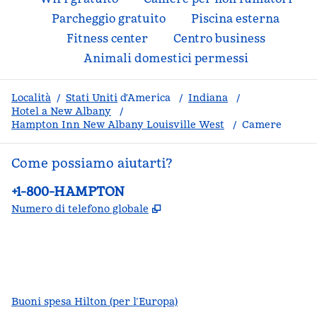
Parcheggio gratuito
Piscina esterna
Fitness center
Centro business
Animali domestici permessi
Località
/
Stati Uniti
d'America
/
Indiana
/
Hotel a New Albany
/
Hampton Inn New Albany Louisville West
/
Camere
Come possiamo aiutarti?
Telefono:
+1-800-HAMPTON
,
Apre una nuova scheda
Numero di telefono globale
facebook
x
instagram
,
si apre in una nuova scheda
,
si apre in una nuova scheda
,
si apre in una nuova scheda
Buoni spesa Hilton (per l’Europa)