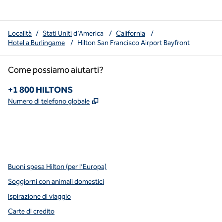
Località
/
Stati Uniti
d'America
/
California
/
Hotel a Burlingame
/
Hilton San Francisco Airport Bayfront
Come possiamo aiutarti?
Telefono:
+1 800 HILTONS
,
Apre una nuova scheda
Numero di telefono globale
x
facebook
instagram
YouTube
pinterest
,
si apre in una nuova scheda
,
si apre in una nuova scheda
,
si apre in una nuova scheda
,
apre una nuova scheda
,
apre una nuova scheda
Buoni spesa Hilton (per l’Europa)
Soggiorni con animali domestici
Ispirazione di viaggio
Carte di credito