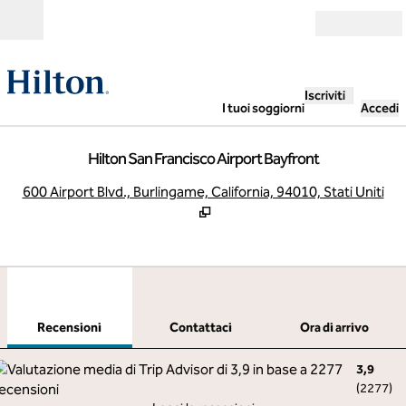
Vai al contenuto
Aperto
Iscriviti
I tuoi soggiorni
Accedi
Hilton San Francisco Airport Bayfront
,
A
600 Airport Blvd., Burlingame, California, 94010, Stati Uniti
1
/
12
immagine precedente
imma
1 di 12
Contattaci
Recensioni
Contattaci
Ora di arrivo
3,9
(
2277
)