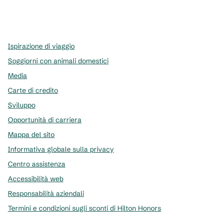
x
facebook
instagram
,
si apre in una nuova scheda
,
si apre in una nuova scheda
,
si apre in una nuova scheda
Ispirazione di viaggio
Soggiorni con animali domestici
Media
Carte di credito
Sviluppo
Opportunità di carriera
Mappa del sito
Informativa globale sulla privacy
Centro assistenza
Accessibilità web
Responsabilità aziendali
Termini e condizioni sugli sconti di Hilton Honors