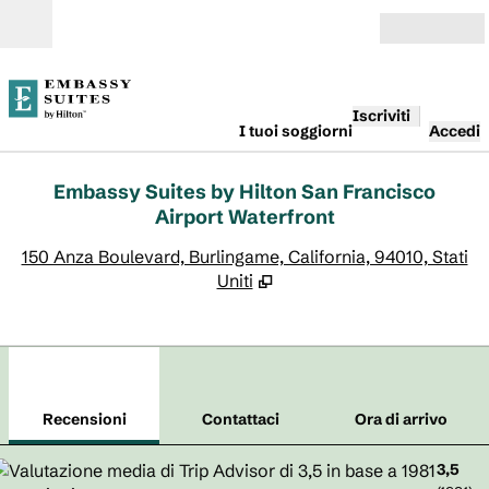
Vai al contenuto
Aperto
Iscriviti
I tuoi soggiorni
Accedi
Embassy Suites by Hilton San Francisco
Airport Waterfront
,
A
150 Anza Boulevard, Burlingame, California, 94010, Stati
Uniti
1
/
12
immagine precedente
imm
1 di 12
Contattaci
Recensioni
Contattaci
Ora di arrivo
3,5