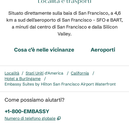
Località e trasporti
Situato direttamente sulla baia di San Francisco, a 4,6
km a sud dell'aeroporto di San Francisco - SFO e BART,
a minuti dal centro di San Francisco e dalla Silicon
Valley.
Cosa c’è nelle vicinanze
Aeroporti
Località
/
Stati Uniti
d'America
/
California
/
Hotel a Burlingame
/
Embassy Suites by Hilton San Francisco Airport Waterfront
Come possiamo aiutarti?
Telefono:
+1-800-EMBASSY
,
Apre una nuova scheda
Numero di telefono globale