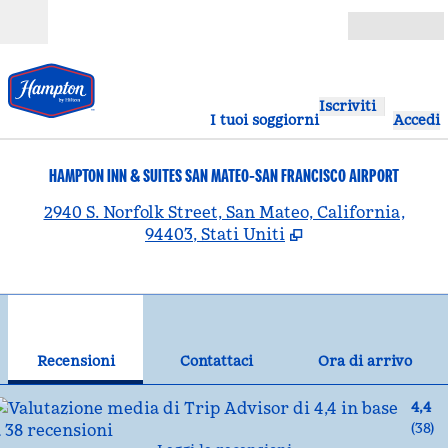
Vai al contenuto
Aperto
Iscriviti
I tuoi soggiorni
Accedi
HAMPTON INN & SUITES SAN MATEO-SAN FRANCISCO AIRPORT
,
A
2940 S. Norfolk Street, San Mateo, California,
94403, Stati Uniti
1
/
12
immagine precedente
imm
1 di 12
Contattaci
Recensioni
Contattaci
Ora di arrivo
4,4
(
38
)