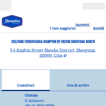
Vai al contenuto
Aperto
Iscriviti
I tuoi soggiorni
Accedi
STAZIONE FERROVIARIA HAMPTON BY HILTON SHENYANG NORTH
,
A
5-1,Jingbin Street Shenhe District, Shenyang,
110000, Cina
1
/
12
immagine precedente
imm
1 di 12
Contattaci
Contattaci
Ora di arrivo
Chiama
Chiama
il numero
+86 24 8961 9999