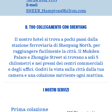
Email
E-mail
SHEER_Hampton
@hilton.com
IL TUO COLLEGAMENTO CON SHENYANG
Il nostro hotel si trova a pochi passi dalla
stazione ferroviaria di Shenyang North, per
raggiungere facilmente la città. Il Mukden
Palace e Zhongjie Street si trovano a soli 5
chilometri e nei pressi dei centri commerciali
e degli uffici. Goditi la vista sulla città dalla tua
camera e una colazione nutriente ogni mattina.
I NOSTRI SERVIZI
Prima colazione