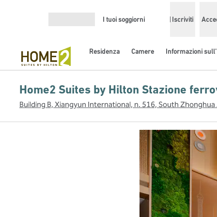
Vai al contenuto
I tuoi soggiorni
Iscriviti
Acce
Apri menu
Residenza
Camere
Informazioni sull’
Home2 Suites by Hilton Stazione ferrov
Building B, Xiangyun International, n. 516, South Zhonghua