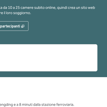
ota da 10 a 25 camere subito online, quindi crea un sito web
e il loro soggiorno.
,
Apre una nuova scheda
 partecipanti
engding e a 8 minuti dalla stazione ferroviaria.