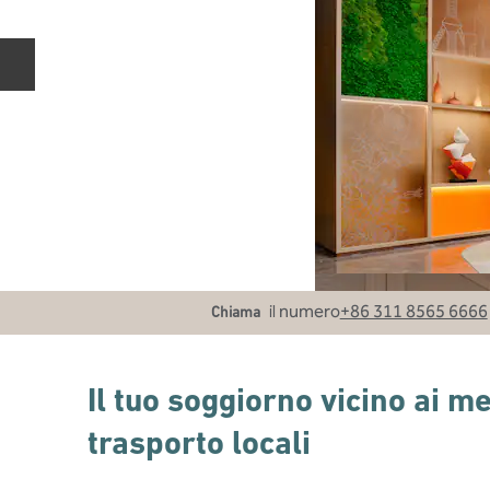
Diapositiva precedente
Chiama
il numero
+86 311 8565 6666
Chiama
Il tuo soggiorno vicino ai me
trasporto locali