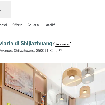
di
hotel
Offerte
Galleria
Località
iaria di Shijiazhuang
Nuovissimo
,
Apre una nuova scheda
 Avenue, Shijiazhuang, 050011, Cina