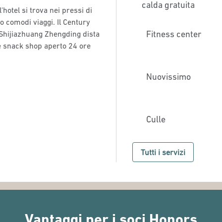
calda gratuita
l'hotel si trova nei pressi di
 comodi viaggi. Il Century
Fitness center
 Shijiazhuang Zhengding dista
r e snack shop aperto 24 ore
Nuovissimo
Culle
Tutti i servizi
Vantaggi per i soci Honors