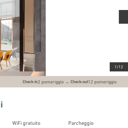
D
1
/
12
2 pomeriggio
→
12 pomeriggio
Check-in
Check-out
i
WiFi gratuito
Parcheggio