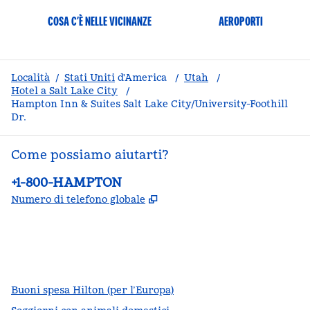
COSA C’È NELLE VICINANZE
AEROPORTI
Località
/
Stati Uniti
d'America
/
Utah
/
Hotel a Salt Lake City
/
Hampton Inn & Suites Salt Lake City/University-Foothill
Dr.
Come possiamo aiutarti?
Telefono:
+1-800-HAMPTON
,
Apre una nuova scheda
Numero di telefono globale
facebook
x
instagram
,
si apre in una nuova scheda
,
si apre in una nuova scheda
,
si apre in una nuova scheda
Buoni spesa Hilton (per l’Europa)