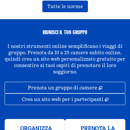
Tutte le norme
RIUNISCI IL TUO GRUPPO
I nostri strumenti online semplificano i viaggi di
gruppo. Prenota da 10 a 25 camere subito online,
quindi crea un sito web personalizzato gratuito per
consentire ai tuoi ospiti di prenotare il loro
soggiorno.
,
Apre una 
Prenota un gruppo di camere
,
Apre un
Crea un sito web per i partecipanti
ORGANIZZA
PRENOTA LA