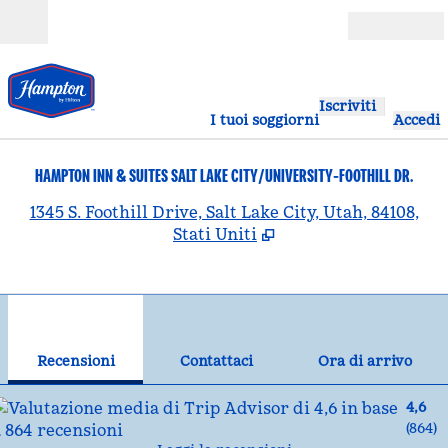
Vai al contenuto
Aperto
Iscriviti
I tuoi soggiorni
Accedi
HAMPTON INN & SUITES SALT LAKE CITY/UNIVERSITY-FOOTHILL DR.
,
A
1345 S. Foothill Drive, Salt Lake City, Utah, 84108,
Stati Uniti
1
/
12
immagine precedente
imm
1 di 12
Contattaci
Recensioni
Contattaci
Ora di arrivo
4,6
(
864
)