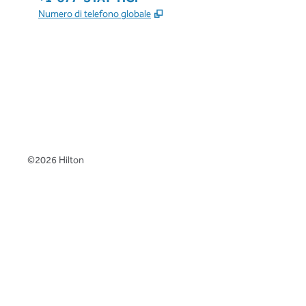
,
Apre una nuova scheda
Numero di telefono globale
x
facebook
instagram
,
si apre in una nuova scheda
,
si apre in una nuova scheda
,
si apre in una nuova scheda
©
2026
Hilton