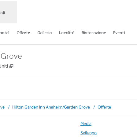
edi
’hotel
Offerte
Galleria
Località
Ristorazione
Eventi
 Grove
,
Apre una nuova scheda
niti
ove
/
Hilton Garden Inn Anaheim/Garden Grove
/
Offerte
Media
Sviluppo