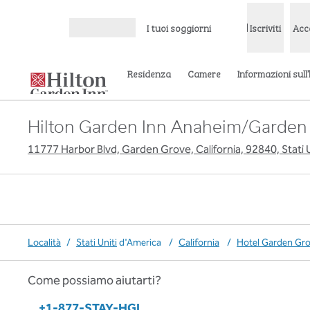
Vai al contenuto
I tuoi soggiorni
Iscriviti
Acc
Apri menu
Residenza
Camere
Informazioni sull
Hilton Garden Inn Anaheim/Garden
11777 Harbor Blvd, Garden Grove, California, 92840, Stati U
Località
/
Stati Uniti
d'America
/
California
/
Hotel Garden Gr
Come possiamo aiutarti?
Telefono:
+1-877-STAY-HGI