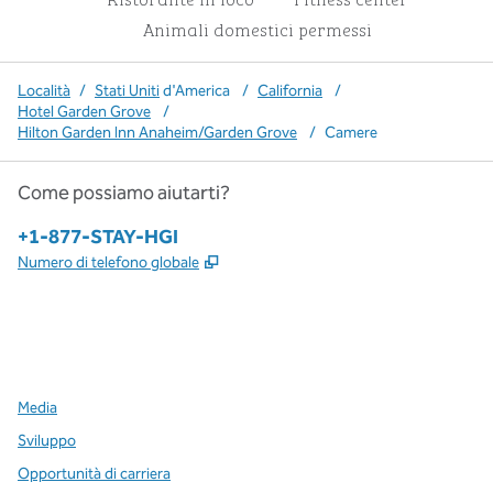
Animali domestici permessi
Località
/
Stati Uniti
d'America
/
California
/
Hotel Garden Grove
/
Hilton Garden Inn Anaheim/Garden Grove
/
Camere
Come possiamo aiutarti?
Telefono:
+1-877-STAY-HGI
,
Apre una nuova scheda
Numero di telefono globale
x
facebook
instagram
,
si apre in una nuova scheda
,
si apre in una nuova scheda
,
si apre in una nuova scheda
Media
Sviluppo
Opportunità di carriera