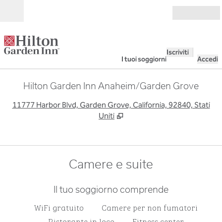
Vai al contenuto
Aperto
Iscriviti
I tuoi soggiorni
Accedi
Hilton Garden Inn Anaheim/Garden Grove
,
A
11777 Harbor Blvd, Garden Grove, California, 92840, Stati
Uniti
Camere e suite
Il tuo soggiorno comprende
WiFi gratuito
Camere per non fumatori
Ristorante in loco
Fitness center