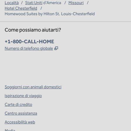
Località
/
Stati Uniti
d'America
/
Missouri
/
Hotel Chesterfield
/
Homewood Suites by Hilton St. Louis-Chesterfield
Come possiamo aiutarti?
Telefono:
+1-800-CALL-HOME
,
Apre una nuova scheda
Numero di telefono globale
x
facebook
instagram
,
si apre in una nuova scheda
,
si apre in una nuova scheda
,
si apre in una nuova scheda
Soggiorni con animali domestici
Ispirazione di viaggio
Carte di credito
Centro assistenza
Accessibilità web
Media