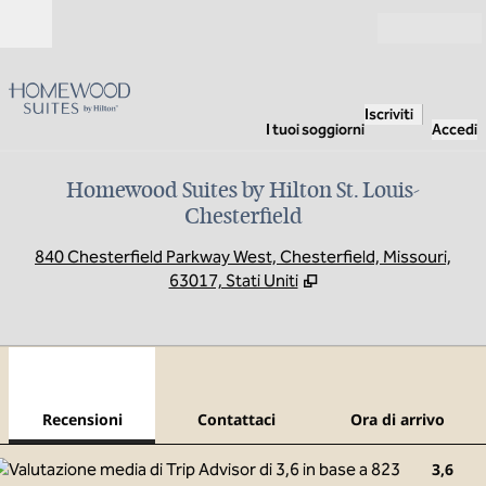
Vai al contenuto
Aperto
Iscriviti
I tuoi soggiorni
Accedi
Homewood Suites by Hilton St. Louis-
Chesterfield
,
A
840 Chesterfield Parkway West, Chesterfield, Missouri,
63017, Stati Uniti
1
/
12
immagine precedente
imma
1 di 12
Contattaci
Recensioni
Contattaci
Ora di arrivo
3,6