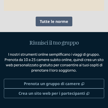
Tutte le norme
Riunisci il tuo gruppo
I nostri strumenti online semplificano i viaggi di gruppo.
Prenota da 10 a 25 camere subito online, quindi crea un sito
web personalizzato gratuito per consentire ai tuoi ospiti di
prenotare il loro soggiorno.
,
Apre una n
Prenota un gruppo di camere
,
Apre un
Crea un sito web per i partecipanti