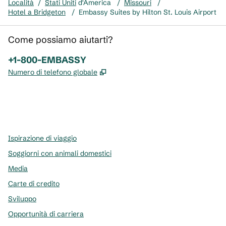
Località
/
Stati Uniti
d'America
/
Missouri
/
Hotel a Bridgeton
/
Embassy Suites by Hilton St. Louis Airport
Come possiamo aiutarti?
Telefono:
+1-800-EMBASSY
,
Apre una nuova scheda
Numero di telefono globale
x
facebook
instagram
,
si apre in una nuova scheda
,
si apre in una nuova scheda
,
si apre in una nuova scheda
Ispirazione di viaggio
Soggiorni con animali domestici
Media
Carte di credito
Sviluppo
Opportunità di carriera