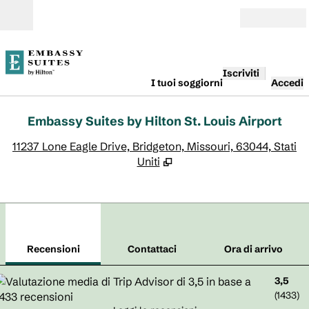
Vai al contenuto
Aperto
Iscriviti
I tuoi soggiorni
Accedi
Embassy Suites by Hilton St. Louis Airport
,
A
11237 Lone Eagle Drive, Bridgeton, Missouri, 63044, Stati
Uniti
1
/
11
immagine precedente
imm
1 di 11
Contattaci
Recensioni
Contattaci
Ora di arrivo
3,5
(
1433
)