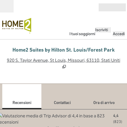
Vai al contenuto
Aperto
Iscriviti
I tuoi soggiorni
Accedi
Home2 Suites by Hilton St. Louis/Forest Park
,
A
920 S. Taylor Avenue, St Louis, Missouri, 63110, Stati Uniti
1
/
12
immagine precedente
imma
1 di 12
Contattaci
Recensioni
Contattaci
Ora di arrivo
4,4
(
823
)