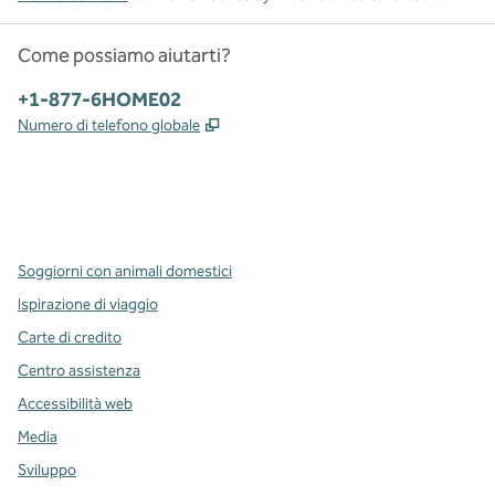
Come possiamo aiutarti?
Telefono:
+1-877-6HOME02
,
Apre una nuova scheda
Numero di telefono globale
x
facebook
instagram
,
si apre in una nuova scheda
,
si apre in una nuova scheda
,
si apre in una nuova scheda
Soggiorni con animali domestici
Ispirazione di viaggio
Carte di credito
Centro assistenza
Accessibilità web
Media
Sviluppo