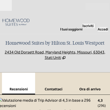
Vai al contenuto
Aperto
Iscriviti
I tuoi soggiorni
Accedi
Homewood Suites by Hilton St. Louis Westport
,
A
2434 Old Dorsett Road, Maryland Heights, Missouri, 63043,
Stati Uniti
1
/
12
immagine precedente
imma
1 di 12
Contattaci
Recensioni
Contattaci
Ora di arrivo
4,3
(
296
)