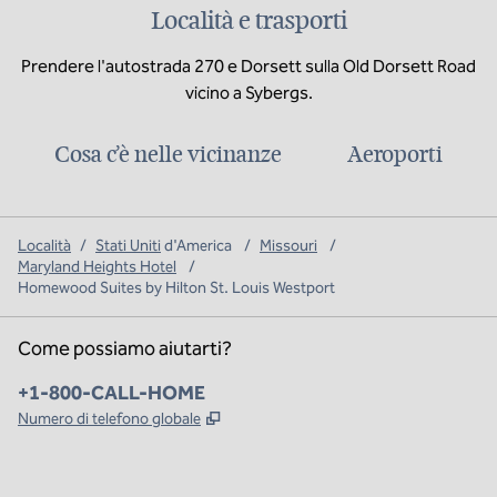
Località e trasporti
Prendere l'autostrada 270 e Dorsett sulla Old Dorsett Road
vicino a Sybergs.
Cosa c’è nelle vicinanze
Aeroporti
Località
/
Stati Uniti
d'America
/
Missouri
/
Maryland Heights Hotel
/
Homewood Suites by Hilton St. Louis Westport
Come possiamo aiutarti?
Telefono:
+1-800-CALL-HOME
,
Apre una nuova scheda
Numero di telefono globale
x
facebook
instagram