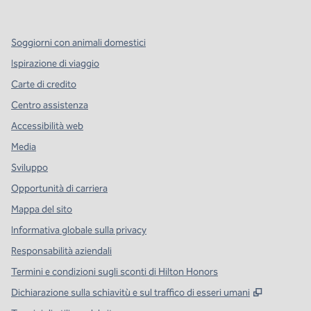
,
si apre in una nuova scheda
,
si apre in una nuova scheda
,
si apre in una nuova scheda
Soggiorni con animali domestici
Ispirazione di viaggio
Carte di credito
Centro assistenza
Accessibilità web
Media
Sviluppo
Opportunità di carriera
Mappa del sito
Informativa globale sulla privacy
Responsabilità aziendali
Termini e condizioni sugli sconti di Hilton Honors
,
Apre una
Dichiarazione sulla schiavitù e sul traffico di esseri umani